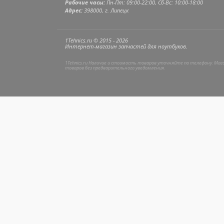
Рабочие часы:
Пн-Пт: 09:00-22:00, Сб-Вс: 10:00-18:00
Адрес:
398000, г. Липецк
1Tehnics.ru © 2015 - 2026
Интернет-магазин запчастей для ноутбуков.
1Tehnics.ru Наличие и стоимость товаров уточняйте по телефону. Ма
товаров без предварительного уведомления.