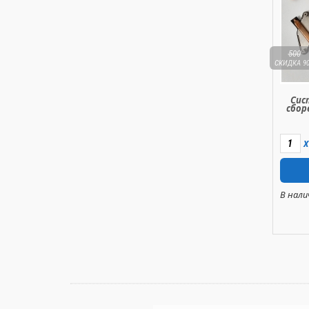
500
СКИДКА 9
Сис
сбор
X
В нали