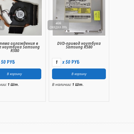
400
0%
СКИДКА 88%
тема охлаждения в
DVD-привод ноутбука
е ноутбука Samsung
Samsung R580
R580
50
РУБ
50
РУБ
X
чии:
1 Шт.
В наличии:
1 Шт.