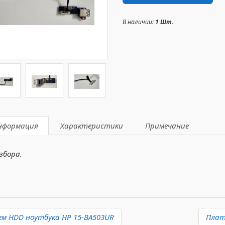
В наличии:
1 Шт.
нформация
Характеристики
Примечание
збора.
ем HDD ноутбука HP 15-BA503UR
Плата