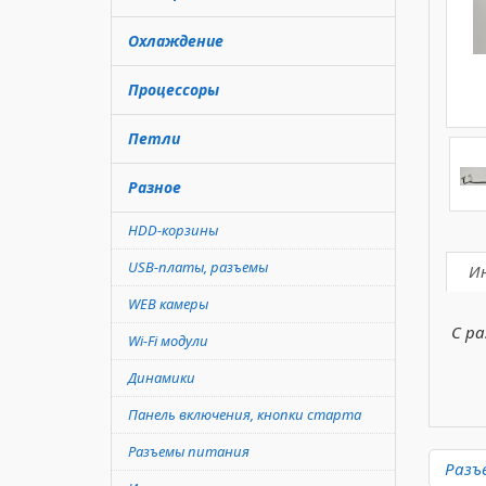
Охлаждение
Процессоры
Петли
Разное
HDD-корзины
USB-платы, разъемы
И
WEB камеры
С ра
Wi-Fi модули
Динамики
Панель включения, кнопки старта
Разъемы питания
Разъ