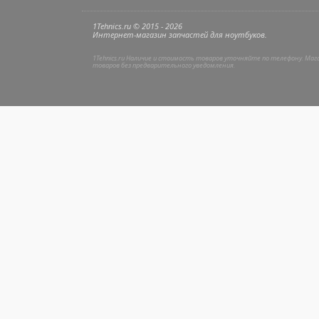
1Tehnics.ru © 2015 - 2026
Интернет-магазин запчастей для ноутбуков.
1Tehnics.ru Наличие и стоимость товаров уточняйте по телефону. Ма
товаров без предварительного уведомления.