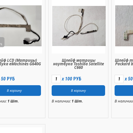
8%
йф LCD (Матрицы)
Шлейф матрицы
Шлейф т
ука eMachines G640G
ноутбука Toshiba Satellite
Packard b
C660
50
РУБ
100
РУБ
50
X
X
чии:
1 Шт.
В наличии:
1 Шт.
В наличии