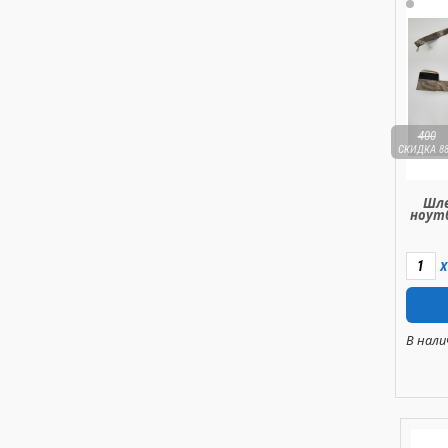
400
СКИДКА 8
Шле
ноутб
X
В нали