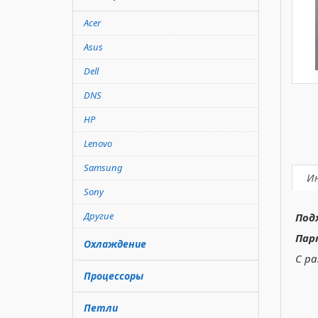
Acer
Asus
Dell
DNS
HP
Lenovo
Samsung
И
Sony
Другие
Под
Пар
Охлаждение
С ра
Процессоры
Петли