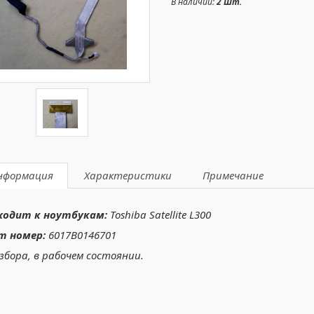
В наличии:
2 Шт.
нформация
Характеристики
Примечание
ходит к ноутбукам:
Toshiba Satellite L300
т номер:
6017B0146701
збора, в рабочем состоянии.