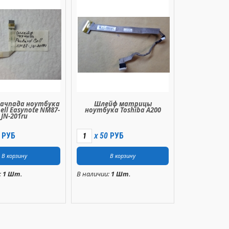
ачпада ноутбука
Шлейф матрицы
ell Easynote NM87-
ноутбука Toshiba A200
JN-201ru
РУБ
50
РУБ
X
:
1 Шт.
В наличии:
1 Шт.