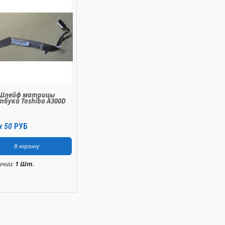
Шлейф матрицы
тбука Toshiba A300D
50
РУБ
X
ичии:
1 Шт.