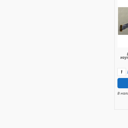
ноу
В нал