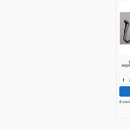
ноут
В нал