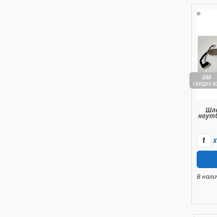
250
СКИДКА 8
Шле
ноутб
X
В нали