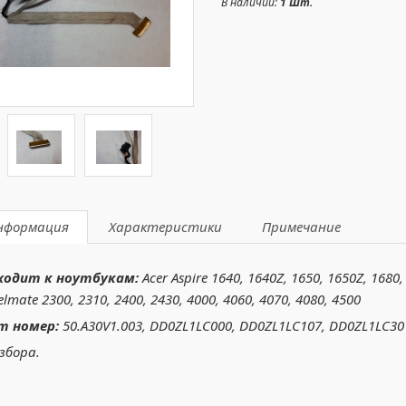
В наличии:
1 Шт.
нформация
Характеристики
Примечание
ходит к ноутбукам:
Acer Aspire 1640, 1640Z, 1650, 1650Z, 1680,
elmate 2300, 2310, 2400, 2430, 4000, 4060, 4070, 4080, 4500
т номер:
50.A30V1.003, DD0ZL1LC000, DD0ZL1LC107, DD0ZL1LC30
збора.