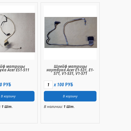
йф матрицы
Шлейф матрицы
ка Acer ES1-511
ноутбука Acer E1-531, E1-
571, V1-531, V1-571
0
РУБ
100
РУБ
X
:
1 Шт.
В наличии:
1 Шт.