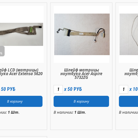
0%
йф LCD (матрицы)
Шлейф матрицы
Шле
ука Acer Extensa 5620
ноутбука Acer Aspire
ноутбу
5732ZG
50
РУБ
50
РУБ
10
X
X
чии:
1 Шт.
В наличии:
1 Шт.
В наличии