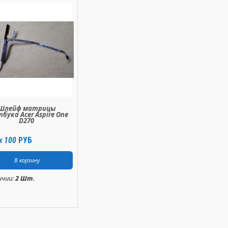
Шлейф матрицы
бука Acer Aspire One
D270
100
РУБ
X
ичии:
2 Шт.